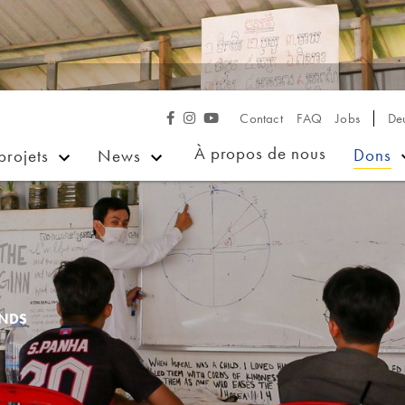
Contact
FAQ
Jobs
De



À propos de nous
Dons
projets
News
ONDS