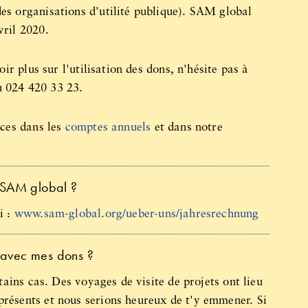
es organisations d'utilité publique). SAM global
vril 2020.
ir plus sur l'utilisation des dons, n'hésite pas à
 024 420 33 23.
nces dans les
comptes annuels
et dans notre
e SAM global ?
i :
www.sam-global.org/ueber-uns/jahresrechnung
e avec mes dons ?
tains cas. Des voyages de visite de projets ont lieu
résents et nous serions heureux de t'y emmener. Si