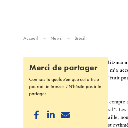
Accueil
News
Brésil
Du 3 au 8 avril, j'ai rendu visite (Bea Ritzman
Merci de partager
collaboratrice de l'équipe ProSERTÃO, m'a acc
dans la région de Belem ou de Portel, c'était po
Connais-tu quelqu'un que cet article
pourrait intéresser ? N'hésite pas à le
ses impressions :
partager :
Plus je visite le Brésil, plus je me rends compt
d'un seul Brésil, mais de "plusieurs Brésil". Les 



c'est-à-dire dans le nord-est, où je travaille, n
nous sommes entourés d'eau et la vie est rythmée 