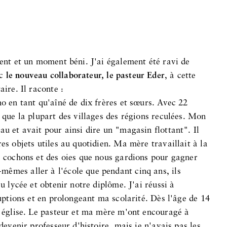
ment et un moment béni. J'ai également été ravi de
ec
le nouveau collaborateur, le pasteur Eder
, à cette
aire. Il raconte :
ho en tant qu'aîné de dix frères et sœurs. Avec 22
d que la plupart des villages des régions reculées. Mon
au et avait pour ainsi dire un "magasin flottant". Il
es objets utiles au quotidien. Ma mère travaillait à la
es cochons et des oies que nous gardions pour gagner
êmes aller à l'école que pendant cinq ans, ils
au lycée et obtenir notre diplôme. J'ai réussi à
ruptions et en prolongeant ma scolarité. Dès l'âge de 14
n église. Le pasteur et ma mère m'ont encouragé à
 devenir professeur d'histoire, mais je n'avais pas les