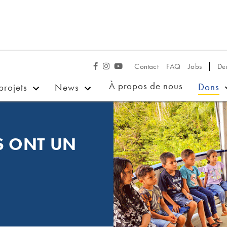
Contact
FAQ
Jobs
De



À propos de nous
Dons
projets
News
ES ONT UN