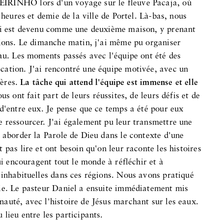
IRINHO lors d'un voyage sur le fleuve Pacaja, où
 heures et demie de la ville de Portel. Là-bas, nous
qui est devenu comme une deuxième maison, y prenant
nions. Le dimanche matin, j'ai même pu organiser
eau. Les moments passés avec l'équipe ont été des
cation. J'ai rencontré une équipe motivée, avec un
ières.
La tâche qui attend l'équipe est immense et elle
s ont fait part de leurs réussites, de leurs défis et de
d'entre eux. Je pense que ce temps a été pour eux
 ressourcer. J'ai également pu leur transmettre une
t aborder la Parole de Dieu dans le contexte d'une
pas lire et ont besoin qu'on leur raconte les histoires
ui encouragent tout le monde à réfléchir et à
 inhabituelles dans ces régions. Nous avons pratiqué
rie. Le pasteur Daniel a ensuite immédiatement mis
auté, avec l'histoire de Jésus marchant sur les eaux.
lieu entre les participants.