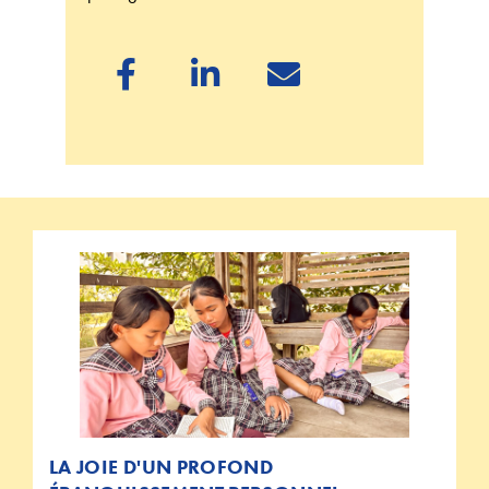



LA JOIE D'UN PROFOND