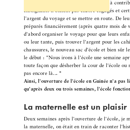
parents et les enfants ont donc été mis à contrib
enseignants n'étaient pas encore engagés et cer
l'argent du voyage et se mettre en route. De leu
préparés financièrement (après quatre mois de va
d'abord organiser le voyage pour que leurs enfan
ou leur tante, puis trouver l'argent pour les cahi
chaussures, le nouveau sac d'école et bien sûr le
le début : "Nous irons à l'école une semaine apr
toute façon que désherber la cour de l'école ou n
pas encore là..
. "
Ainsi, l'ouverture de l'école en Guinée n'a pas l
qu'après deux ou trois semaines, l'école foncti
La maternelle est un plaisir
Deux semaines après l'ouverture de l'école, je 
la maternelle, on était en train de raconter l'hi