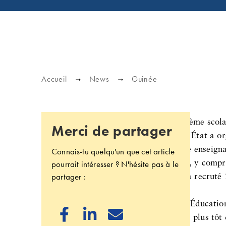
Accueil
News
Guinée
Les défis ne manquent pas dans le système scola
Merci de partager
Pendant les dernières vacances d'été, l'État a o
est compréhensible que presque chaque enseignan
Connais-tu quelqu'un que cet article
pourrait intéresser ? N'hésite pas à le
recevoir de l'État un salaire important, y comp
partager :
parfois minime. C'est ainsi que l'État a recrut
les écoles privées.
Puis, début septembre, le ministre de l'Éducatio



le mois de septembre, soit une semaine plus tôt 