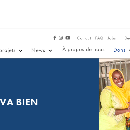
Contact
FAQ
Jobs
De



À propos de nous
Dons
projets
News
 VA BIEN